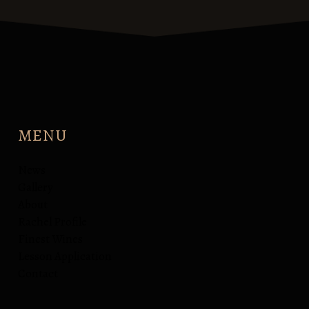
MENU
News
Gallery
About
Rachel Profile
Finest Wines
Lesson Application
Contact