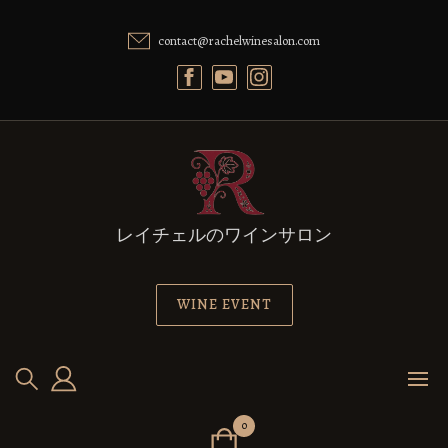
Skip
to
contact@rachelwinesalon.com
content
レイチェルのワインサロン
WINE EVENT
0