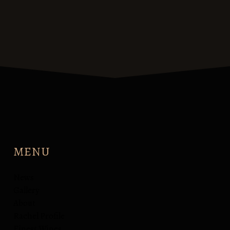
MENU
News
Gallery
About
Rachel Profile
Finest Wines